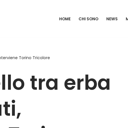
HOME
CHI SONO
NEWS
 interviene Torino Tricolore
llo tra erba
ti,