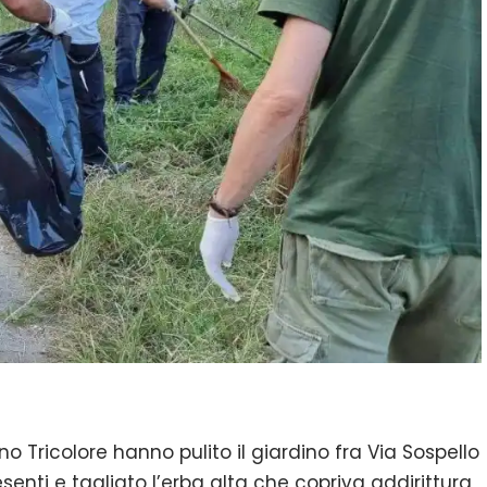
no Tricolore hanno pulito il giardino fra Via Sospello
senti e tagliato l’erba alta che copriva addirittura