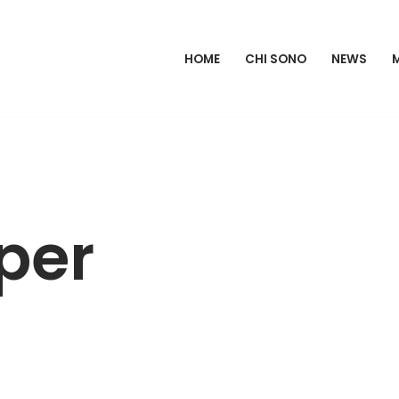
HOME
CHI SONO
NEWS
per
o