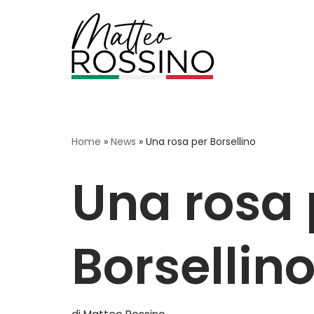
Vai
al
contenuto
Home
»
News
»
Una rosa per Borsellino
Una rosa 
Borsellin