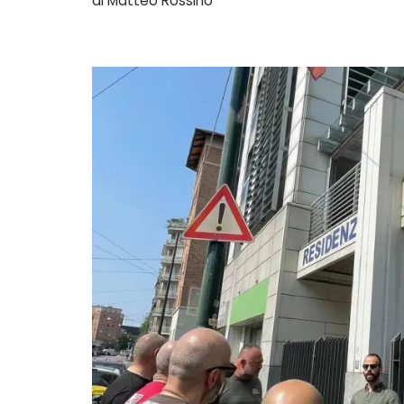
di
Matteo Rossino