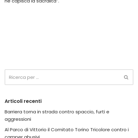
ne capisca la sacralità”.
Articoli recenti
Barriera torna in strada contro spaccio, furti e
aggressioni
Al Parco di Vittorio il Comitato Torino Tricolore contro i
camper abusivi