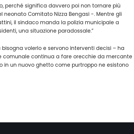
o, perché significa davvero poi non tornare più
el neonato Comitato Nizza Bengasi -. Mentre gli
ttini, il sindaco manda la polizia municipale a
esidenti, una situazione paradossale.”
bisogna volerlo e servono interventi decisi – ha
one comunale continua a fare orecchie da mercante
emo in un nuovo ghetto come purtroppo ne esistono