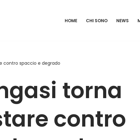
HOME
CHI SONO
NEWS
re contro spaccio e degrado
ngasi torna
tare contro