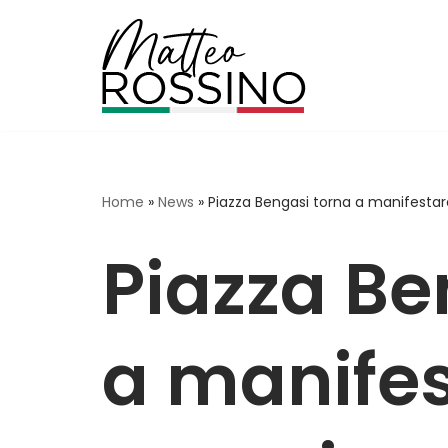
Vai
al
contenuto
Home
»
News
»
Piazza Bengasi torna a manifesta
Piazza Be
a manifes