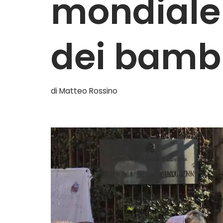
mondiale p
dei bamb
di
Matteo Rossino