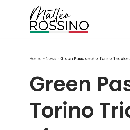
Vai
al
contenuto
Home
»
News
»
Green Pass: anche Torino Tricolore
Green Pa
Torino Tri