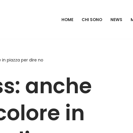
HOME
CHI SONO
NEWS
 in piazza per dire no
ss: anche
colore in