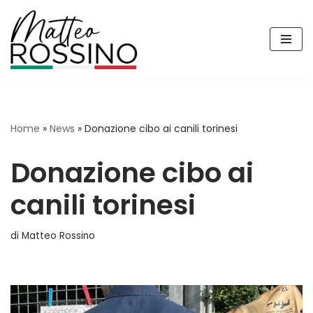
Vai
al
contenuto
Home
»
News
»
Donazione cibo ai canili torinesi
Donazione cibo ai
canili torinesi
di
Matteo Rossino