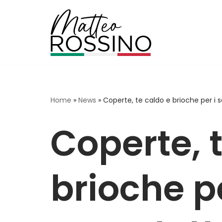
Vai
al
contenuto
Home
»
News
»
Coperte, te caldo e brioche per i s
Coperte, 
brioche pe