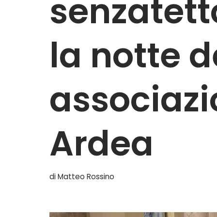
senzatetto
la notte d
associazio
Ardea
di
Matteo Rossino