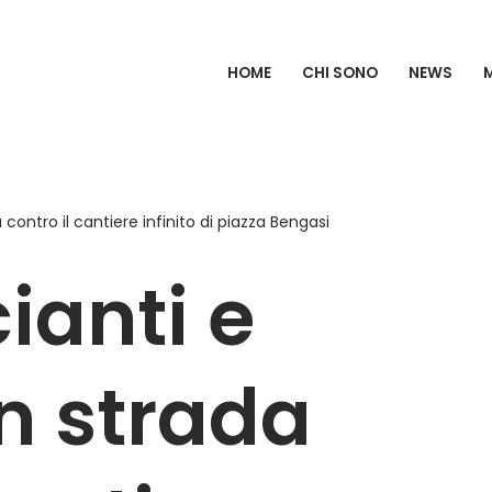
HOME
CHI SONO
NEWS
contro il cantiere infinito di piazza Bengasi
anti e
in strada