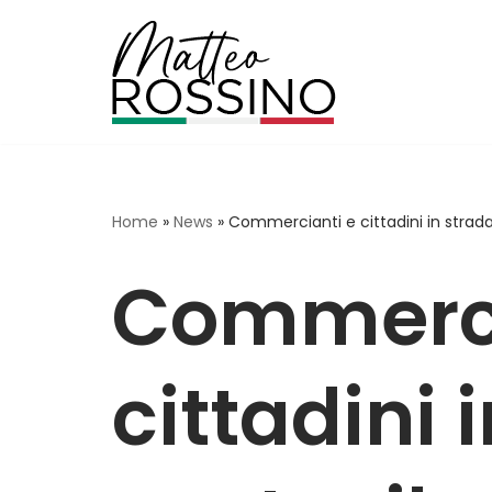
Vai
al
contenuto
Home
»
News
»
Commercianti e cittadini in strada 
Commerci
cittadini 