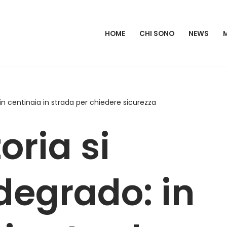
HOME
CHI SONO
NEWS
: in centinaia in strada per chiedere sicurezza
oria si
 degrado: in