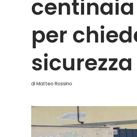
centinaia
per chied
sicurezza
di
Matteo Rossino