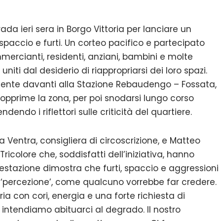
da ieri sera in Borgo Vittoria per lanciare un
paccio e furti. Un corteo pacifico e partecipato
mercianti, residenti, anziani, bambini e molte
niti dal desiderio di riappropriarsi dei loro spazi.
mente davanti alla Stazione Rebaudengo – Fossata,
 opprime la zona, per poi snodarsi lungo corso
dendo i riflettori sulle criticità del quartiere.
Ventra, consigliera di circoscrizione, e Matteo
icolore che, soddisfatti dell’iniziativa, hanno
festazione dimostra che furti, spaccio e aggressioni
 ‘percezione’, come qualcuno vorrebbe far credere.
oria con cori, energia e una forte richiesta di
intendiamo abituarci al degrado. Il nostro