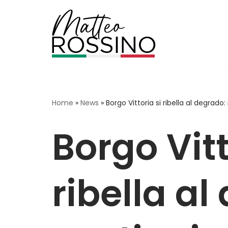
Vai
al
contenuto
Home
»
News
»
Borgo Vittoria si ribella al degrado
Borgo Vitt
ribella al